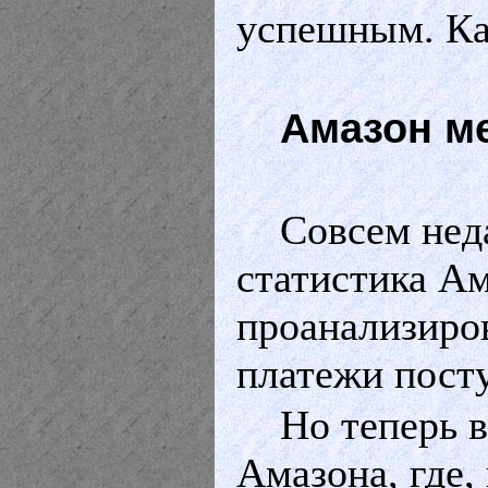
успешным. Как
Амазон м
Совсем неда
статистика Ам
проанализиров
платежи пост
Но теперь 
Амазона, где,