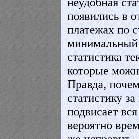
неудобная ста
появились в 
платежах по с
минимальный у
статистика те
которые можн
Правда, почем
статистику за
подвисает вся
вероятно вре
же исправит