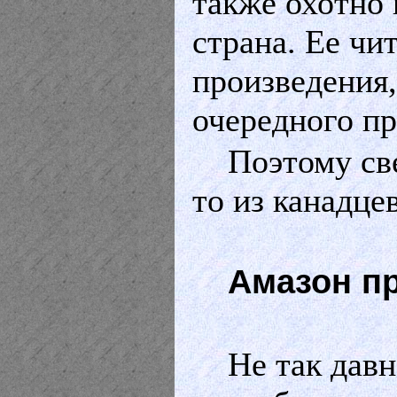
также охотно 
страна. Ее чи
произведения,
очередного п
Поэтому св
то из канадце
Амазон п
Не так давн