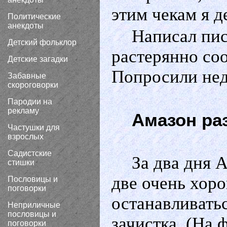
этим чекам я д
Политические
анекдоты
Написал пис
Детский фольклор
растерянно соо
Детские загадки
Попросили не
Забавные
скороговорки
Пародии на
рекламу
Амазон ра
Частушки для
взрослых
Садистские
За два дня 
стишки
две очень хор
Пословицы и
поговорки
останавливатьс
Неприличные
пословицы и
зачистка. (На
поговорки