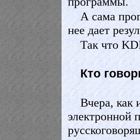
программы.
А сама про
нее дает резу
Так что
KDP
Кто говор
Вчера, как 
электронной п
русскоговорящ