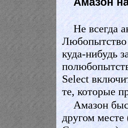
Амазон н
Не всегда 
Любопытство –
куда-нибудь з
полюбопытств
Select
включит
те, которые п
Амазон быс
другом месте 