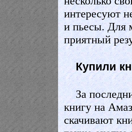
несколько сво
интересуют не
и пьесы. Для 
приятный рез
Купили кн
За последн
книгу на Амаз
скачивают кни