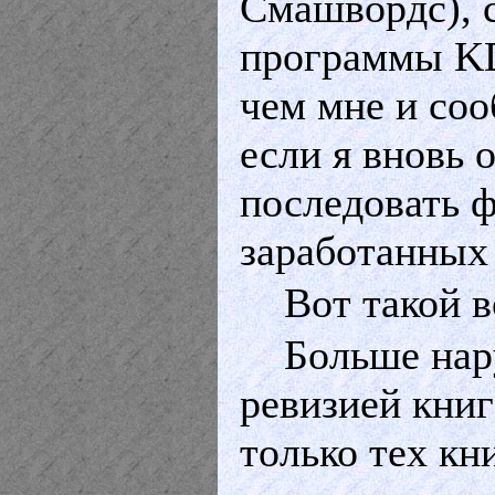
Смашвордс), с
программы
K
чем мне и со
если я вновь 
последовать ф
заработанных
Вот такой в
Больше нар
ревизией кни
только тех кн