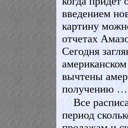
когда придет 
введением но
картину можно
отчетах Амазо
Сегодня заглян
американском
вычтены амер
получению …
Все распис
период скольк
продажам и с