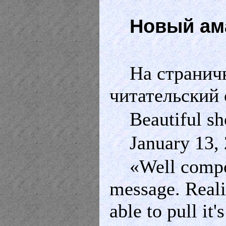
Новый ам
На странич
читательский 
Beautiful sh
January 13,
«Well compo
message. Reali
able to pull it'