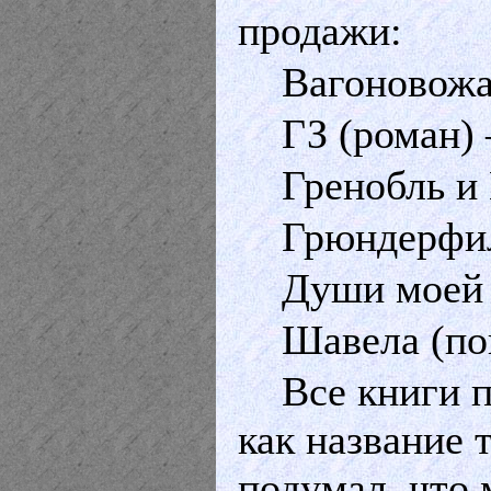
продажи:
Вагоновожа
ГЗ (роман) 
Гренобль и 
Грюндерфил
Души моей г
Шавела (пов
Все книги п
как название 
подумал, что 