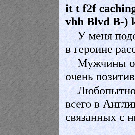
it t f2f cachi
vhh Blvd B-) 
У меня подо
в героине рас
Мужчины об
очень позитив
Любопытно,
всего в Англи
связанных с 