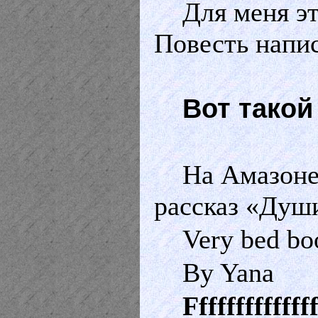
Для меня эт
Повесть напис
Вот такой
На Амазоне
рассказ «Души
Very bed bo
By Yana
Fffffffffffff