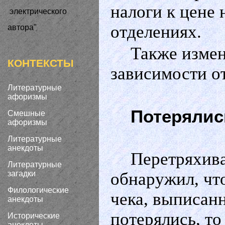
налоги к цене 
электрического
отделениях.
автора"
Также измен
КОНТЕКСТЫ
зависимости от
Литературные
афоризмы
Потерялис
Смешные
афоризмы
Литературные
анекдоты
Перетряхива
Литературные
загадки
обнаружил, что
Филологические
чека, выписанн
анекдоты
потерялись, то
Исторические
анекдоты