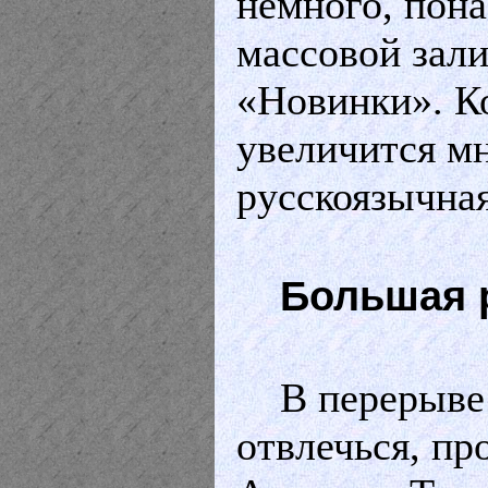
немного, пона
массовой зали
«Новинки». К
увеличится мн
русскоязычна
Большая 
В перерыве
отвлечься, пр