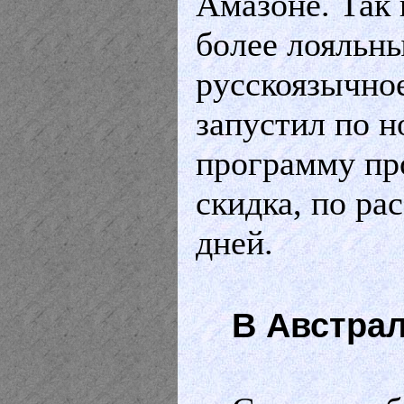
Амазоне. Так 
более лояльны
русскоязычное
запустил по 
программу пр
скидка, по ра
дней.
В Австра