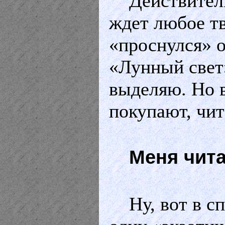
Действитель
ждет любое тв
«проснулся» 
«Лунный свет»
выделяю. Но 
покупают, чи
Меня чит
Ну, вот в с