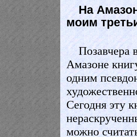
На Амазон
моим треть
Позавчера 
Амазоне книгу
одним псевдо
художественно
Сегодня эту к
нераскрученны
можно считат