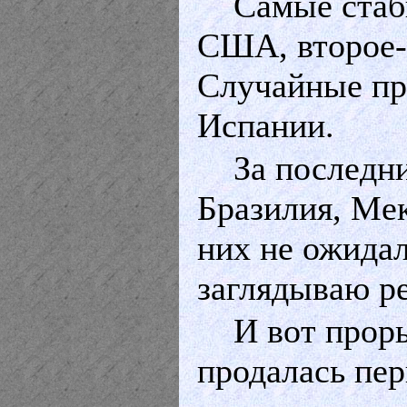
Самые стаб
США, второе-т
Случайные пр
Испании.
За последн
Бразилия, Мек
них не ожидал
заглядываю ред
И вот прор
продалась пер