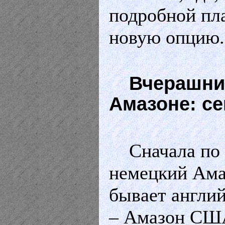
подробной пла
новую опцию.
Вчерашни
Амазоне: се
Сначала по
немецкий Ама
бывает англий
– Амазон США