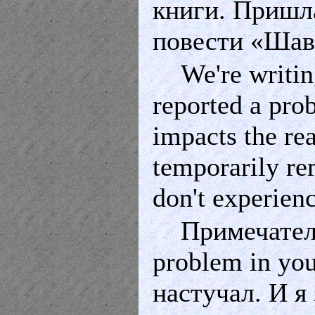
книги. Пришл
повести «Шав
We're writin
reported a pro
impacts the re
temporarily re
don't experie
Примечател
problem in yo
настучал. И я