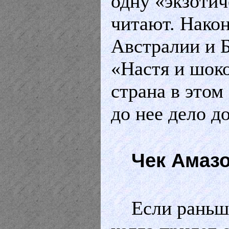
одну «экзотич
читают. Након
Австралии и Б
«Настя и шок
страна в этом
до нее дело д
Чек Амазо
Если раньш